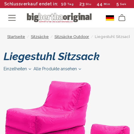
10
23
44
4
Schlussverkauf endet in:
Tag
Stu
Min
Sek
Startseite
/
Sitzsäcke
/
Sitzsäcke Outdoor
/
Liegestuhl Sitzsack
Liegestuhl Sitzsack
Einzelheiten
Alle Produkte ansehen