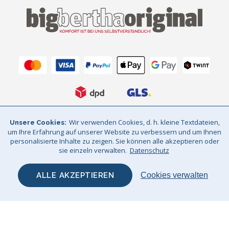
Wir verwenden Cookies, d. h. kleine Textdateien,
Unsere Cookies
AGB
Datenschutz
Impressum
um Ihre Erfahrung auf unserer Website zu verbessern und um Ihnen
personalisierte Inhalte zu zeigen. Sie können alle akzeptieren oder
Sitemap
© Big Bertha Original 2026
sie einzeln verwalten.
Datenschutz
GHS Retail Ltd / © Big Bertha Original 2025
ALLE AKZEPTIEREN
Cookies verwalten