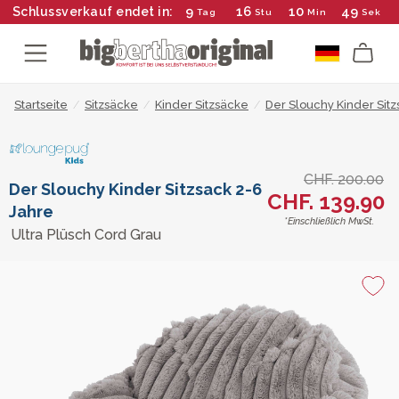
9
16
10
49
Schlussverkauf endet in:
Tag
Stu
Min
Sek
Startseite
/
Sitzsäcke
/
Kinder Sitzsäcke
/
Der Slouchy Kinder Sitz
CHF. 200.00
Der Slouchy Kinder Sitzsack 2-6
CHF. 139.90
Jahre
*Einschließlich MwSt.
Ultra Plüsch Cord Grau