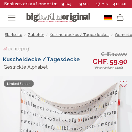
9
9
17
40
Schlussverkauf endet in:
Tag
Stu
Min
Sek
Startseite
/
Zubehör
/
Kuscheldeckes / Tagesdeckes
/
Gemuster
CHF. 120.00
Kuscheldecke / Tagesdecke
CHF. 59.90
Gestrickte Alphabet
*Einschließlich MwSt.
Limited Edition