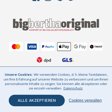
Wir verwenden Cookies, d. h. kleine Textdateien,
Unsere Cookies
AGB
Datenschutz
Impressum
um Ihre Erfahrung auf unserer Website zu verbessern und um Ihnen
personalisierte Inhalte zu zeigen. Sie können alle akzeptieren oder
Sitemap
© Big Bertha Original 2026
sie einzeln verwalten.
Datenschutz
GHS Retail Ltd / © Big Bertha Original 2025
ALLE AKZEPTIEREN
Cookies verwalten