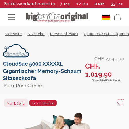
7
12
0
32
Schlussverkauf endet in:
Tag
Stu
Min
Sek
Startseite
/
Sitzsäcke
/
Riesen Sitzsack
/
C5000 XXXXXL - Giganti
CHF. 2,040.00
CloudSac 5000 XXXXXL
CHF.
Gigantischer Memory-Schaum
1,019.90
Sitzsacksofa
*Einschließlich MwSt.
Pom-Pom Creme
1
Letzte Chance
Nur
übrig