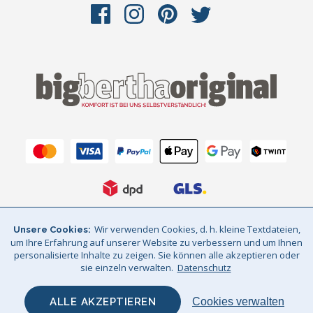
Wir verwenden Cookies, d. h. kleine Textdateien,
Unsere Cookies
AGB
Datenschutz
Impressum
um Ihre Erfahrung auf unserer Website zu verbessern und um Ihnen
personalisierte Inhalte zu zeigen. Sie können alle akzeptieren oder
Sitemap
© Big Bertha Original 2026
sie einzeln verwalten.
Datenschutz
GHS Retail Ltd / © Big Bertha Original 2025
ALLE AKZEPTIEREN
Cookies verwalten