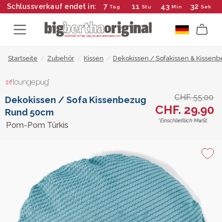
7
11
43
32
Schlussverkauf endet in:
Tag
Stu
Min
Sek
Startseite
/
Zubehör
/
Kissen
/
Dekokissen / Sofakissen & Kissen
CHF. 55.00
Dekokissen / Sofa Kissenbezug
CHF. 29.90
Rund 50cm
*Einschließlich MwSt.
Pom-Pom Türkis